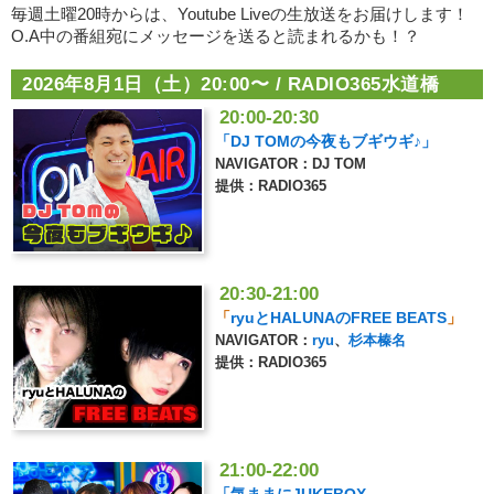
毎週土曜20時からは、Youtube Liveの生放送をお届けします！
O.A中の番組宛にメッセージを送ると読まれるかも！？
2026年8月1日（土）20:00〜 / RADIO365水道橋
20:00-20:30
「DJ TOMの今夜もブギウギ♪」
NAVIGATOR：DJ TOM
提供：RADIO365
20:30-21:00
「
ryuとHALUNAのFREE BEATS
」
NAVIGATOR：
ryu
、
杉本榛名
提供：RADIO365
21:00-22:00
「気ままにJUKEBOX