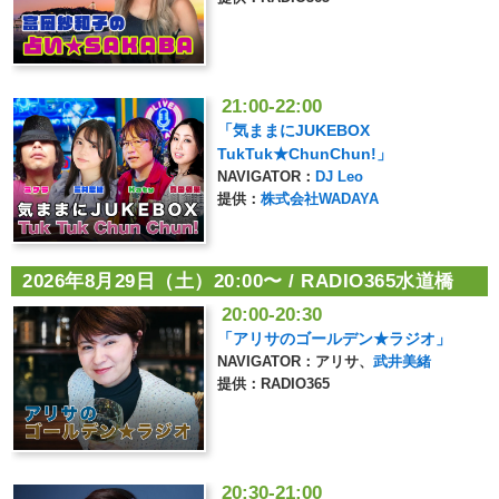
21:00-22:00
「気ままにJUKEBOX
TukTuk★ChunChun!」
NAVIGATOR：
DJ Leo
提供：
株式会社WADAYA
2026年8月29日（土）20:00〜 / RADIO365水道橋
20:00-20:30
「アリサのゴールデン★ラジオ」
NAVIGATOR：アリサ、
武井美緒
提供：RADIO365
20:30-21:00