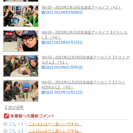
Vol.05～2023年2月19日生放送アーカイブ
（✎2 ）
[配信日 2023年03月09日]
Vol.04～2023年1月15日生放送アーカイブ【ゲスト な
し】
（✎0 ）
[配信日 2023年02月15日]
Vol.03～2022年12月18日生放送アーカイブ【ゲスト ア
ルさん】
（✎1 ）
[配信日 2023年01月05日]
Vol.02～2022年11月20日生放送アーカイブ【ゲスト
KOTAさん】
（✎0 ）
[配信日 2022年12月11日]
2
次の5件
ごしっく：
こんばんは〜！寂しいですね...
今日...
ごしっく：
こんばんは〜！寂しいですね...