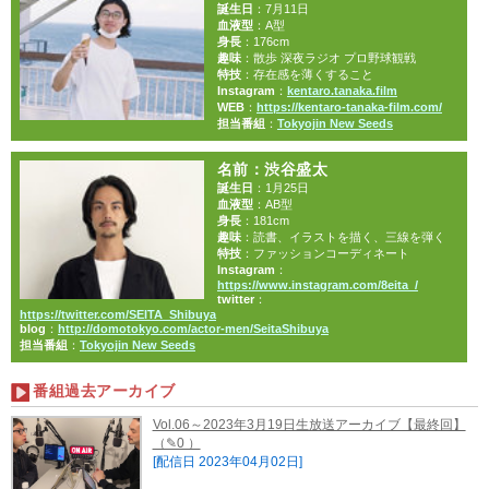
誕生日
：7月11日
血液型
：A型
身長
：176cm
趣味
：散歩 深夜ラジオ プロ野球観戦
特技
：存在感を薄くすること
Instagram
：
kentaro.tanaka.film
WEB
：
https://kentaro-tanaka-film.com/
担当番組
：
Tokyojin New Seeds
名前
：渋谷盛太
誕生日
：1月25日
血液型
：AB型
身長
：181cm
趣味
：読書、イラストを描く、三線を弾く
特技
：ファッションコーディネート
Instagram
：
https://www.instagram.com/8eita_/
twitter
：
https://twitter.com/SEITA_Shibuya
blog
：
http://domotokyo.com/actor-men/SeitaShibuya
担当番組
：
Tokyojin New Seeds
番組過去アーカイブ
Vol.06～2023年3月19日生放送アーカイブ【最終回】
（✎0 ）
[配信日 2023年04月02日]